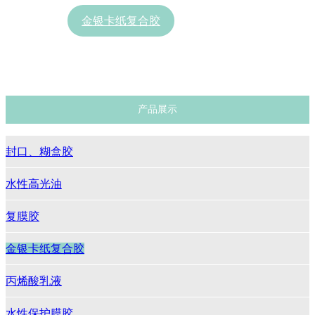
金银卡纸复合胶
丙烯酸乳液
水性保护膜胶
产品展示
封口、糊盒胶
水性高光油
复膜胶
金银卡纸复合胶
丙烯酸乳液
水性保护膜胶