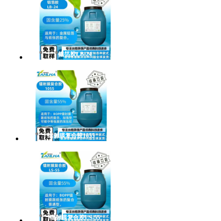
铝箔胶LB-24
镭射膜复合胶1055
镭射膜复合胶LS-55