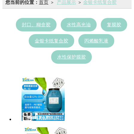
您当前的位置：
首页
产品展示
金银卡纸复合胶
>
>
封口、糊盒胶
水性高光油
复膜胶
金银卡纸复合胶
丙烯酸乳液
水性保护膜胶
镀铝膜复合胶DL-32