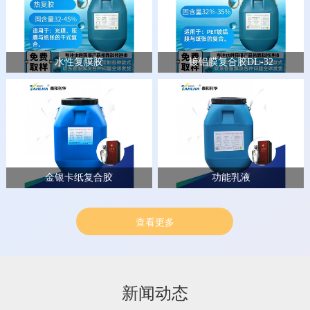
水性复膜胶
镀铝膜复合胶DL-32
金银卡纸复合胶
功能乳液
查看更多
新闻动态